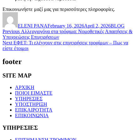
Επικοινωνήστε μαζί μας για περισσότερες πληροφορίες.
Author
Posted
Categories
on
ELENI PANA
February 16, 2026
April 2, 2026
BLOG
Post
Previous
Previous
Αλλεργιογόνα στα τρόφιμα: Νομοθετικές Απαιτήσεις &
post:
Υποχρεώσεις Επιχειρήσεων
navigation
Next
Next
ΕΦΕΤ: Τι ελέγχουν στις επιχειρήσεις τροφίμων – Πως να
post:
είστε έτοιμοι
footer
SITE MAP
ΑΡΧΙΚΗ
ΠΟΙΟΙ ΕΙΜΑΣΤΕ
ΥΠΗΡΕΣΙΕΣ
ΥΠΟΣΤΗΡΙΞΗ
ΕΠΙΚΑΙΡΟΤΗΤΑ
ΕΠΙΚΟΙΝΩΝΙΑ
ΥΠΗΡΕΣΙΕΣ
ΕΠΙΣΗΜΑΝΣΗ ΤΡΟΦΙΜΩΝ