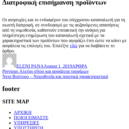
Διατροφική επισήμανση προϊόντων
Οι ανησυχίες και το ενδιαφέρον του σύγχρονου καταναλωτή για τη
σωστή διατροφή, σε συνδυασμό με τις αυξανόμενες απαιτήσεις
από τη νομοθεσία, καθιστούν επιτακτική την ανάγκη για
πληρέστερη ενημέρωση του καταναλωτή σχετικά με τα
χαρακτηριστικά των προϊόντων που αγοράζει έτσι ώστε να κάνει με
ασφάλεια τις επιλογές του. Επιλέξτε
εδώ
για να διαβάσετε το
άρθρο.
Author
Posted
Categories
on
ELENI PANA
August 1, 2019
ΑΡΘΡΑ
Post
Previous
Previous
Αλεύρι σίτου και ασφάλεια τροφίμων
Next
post:
Next
Βούτυρο – Νομοθεσία και ποιοτικά χαρακτηριστικά
navigation
post:
footer
SITE MAP
ΑΡΧΙΚΗ
ΠΟΙΟΙ ΕΙΜΑΣΤΕ
ΥΠΗΡΕΣΙΕΣ
ΥΠΟΣΤΗΡΙΞΗ